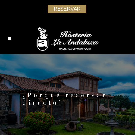
--
RESERVAR
ES
¿Porque reservar
directo?